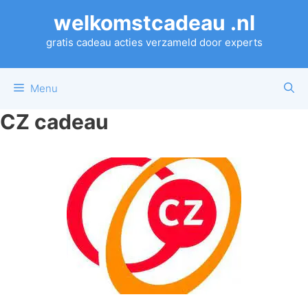
Ga
welkomstcadeau .nl
naar
de
gratis cadeau acties verzameld door experts
inhoud
Menu
CZ cadeau