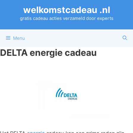
Ga
welkomstcadeau .nl
naar
de
gratis cadeau acties verzameld door experts
inhoud
Menu
DELTA energie cadeau