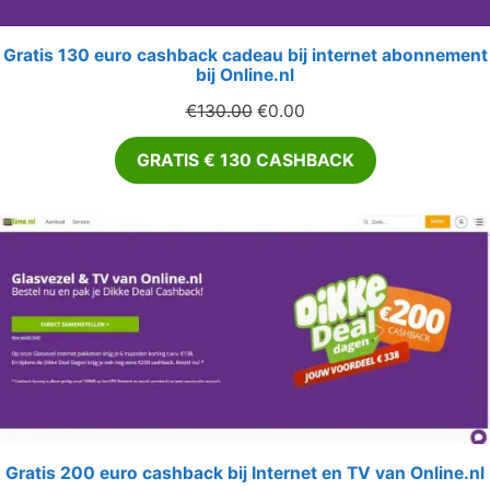
Gratis 130 euro cashback cadeau bij internet abonnement
bij Online.nl
Oorspronkelijke
Huidige
€
130.00
€
0.00
prijs
prijs
GRATIS € 130 CASHBACK
was:
is:
€130.00.
€0.00.
Gratis 200 euro cashback bij Internet en TV van Online.nl