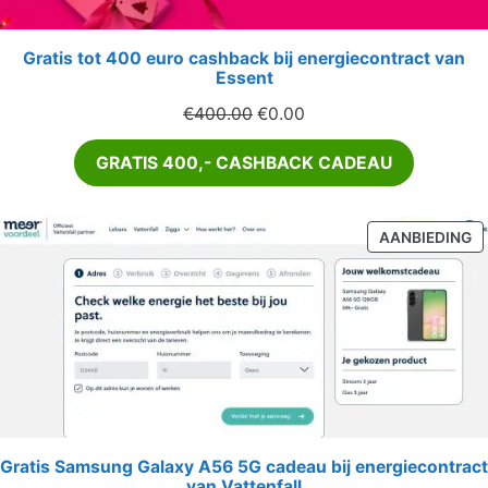
Gratis tot 400 euro cashback bij energiecontract van
Essent
Oorspronkelijke
Huidige
€
400.00
€
0.00
prijs
prijs
GRATIS 400,- CASHBACK CADEAU
was:
is:
€400.00.
€0.00.
P
AANBIEDING
IN
D
U
Gratis Samsung Galaxy A56 5G cadeau bij energiecontract
van Vattenfall