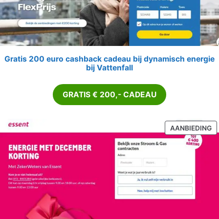
Gratis 200 euro cashback cadeau bij dynamisch energie
bij Vattenfall
GRATIS € 200,- CADEAU
P
AANBIEDING
IN
D
U