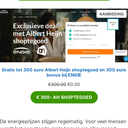
€876.00.
€0.00.
P
AANBIEDING
IN
D
U
Gratis tot 300 euro Albert Heijn shoptegoed en 300 euro
bonus bij ENGIE
Oorspronkelijke
Huidige
€
300.00
€
0.00
prijs
prijs
€ 300- AH SHOPTEGOED
was:
is:
€300.00.
€0.00.
De energieprijzen stijgen regelmatig. Voor veel mensen