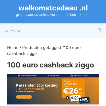
Ga
welkomstcadeau .nl
naar
de
gratis cadeau acties verzameld door experts
inhoud
Menu
Home
/ Producten getagged “100 euro
cashback ziggo”
100 euro cashback ziggo