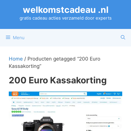
Ga
welkomstcadeau .nl
naar
de
gratis cadeau acties verzameld door experts
inhoud
Menu
Home
/ Producten getagged “200 Euro
Kassakorting”
200 Euro Kassakorting