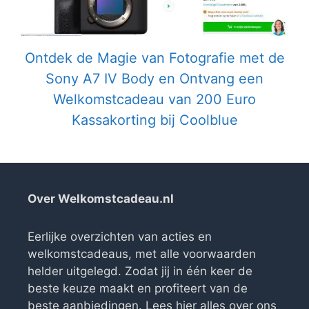
Ontdek de Magie van Fotografie met de
Sony A7 IV Body en Ontvang een
Welkomstcadeau van 200 Euro
Kassakorting bij Coolblue
Over Welkomstcadeau.nl
Eerlijke overzichten van acties en
welkomstcadeaus, met alle voorwaarden
helder uitgelegd. Zodat jij in één keer de
beste keuze maakt en profiteert van de
beste aanbiedingen. Lees
hier alles over ons