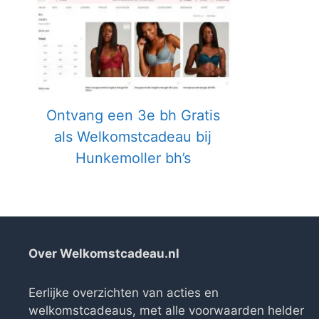
Ontvang een 3e bh Gratis
als Welkomstcadeau bij
Hunkemoller bh’s
Over Welkomstcadeau.nl
Eerlijke overzichten van acties en
welkomstcadeaus, met alle voorwaarden helder