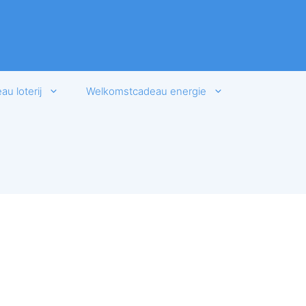
u loterij
Welkomstcadeau energie