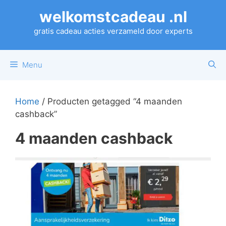
Ga
welkomstcadeau .nl
naar
de
gratis cadeau acties verzameld door experts
inhoud
Menu
Home
/ Producten getagged “4 maanden
cashback”
4 maanden cashback