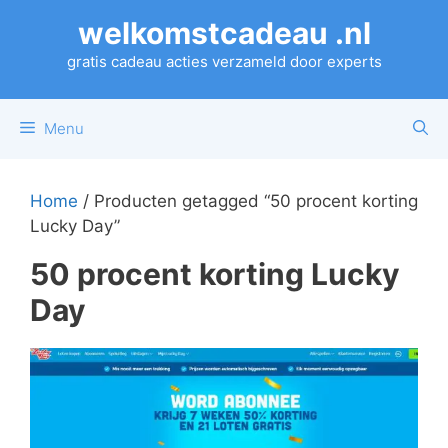
Ga
welkomstcadeau .nl
naar
de
gratis cadeau acties verzameld door experts
inhoud
Menu
Home
/ Producten getagged “50 procent korting
Lucky Day”
50 procent korting Lucky
Day