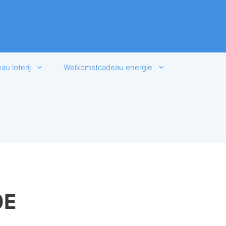
u loterij
Welkomstcadeau energie
0E