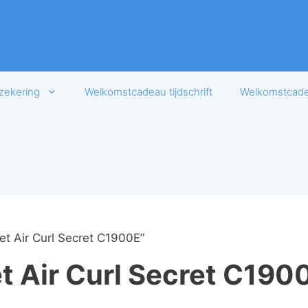
zekering
Welkomstcadeau tijdschrift
Welkomstcadea
t Air Curl Secret C1900E”
t Air Curl Secret C190