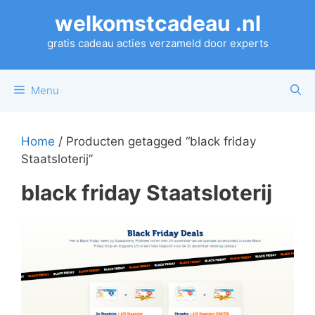
Ga
welkomstcadeau .nl
naar
de
gratis cadeau acties verzameld door experts
inhoud
Menu
Home
/ Producten getagged “black friday
Staatsloterij”
black friday Staatsloterij