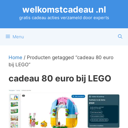
Ga
welkomstcadeau .nl
naar
de
gratis cadeau acties verzameld door experts
inhoud
Menu
Home
/ Producten getagged “cadeau 80 euro
bij LEGO”
cadeau 80 euro bij LEGO