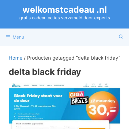
Ga
welkomstcadeau .nl
naar
de
gratis cadeau acties verzameld door experts
inhoud
Menu
Home
/ Producten getagged “delta black friday”
delta black friday