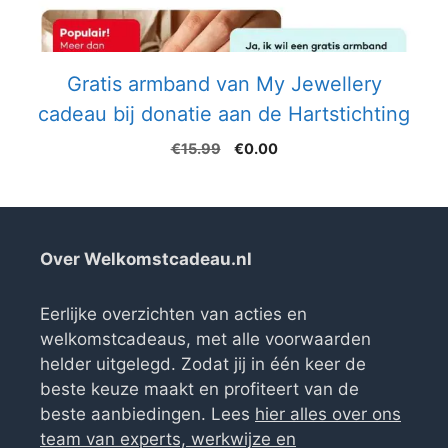
Gratis armband van My Jewellery
cadeau bij donatie aan de Hartstichting
Oorspronkelijke
Huidige
€
15.99
€
0.00
prijs
prijs
was:
is:
€15.99.
€0.00.
Over Welkomstcadeau.nl
Eerlijke overzichten van acties en
welkomstcadeaus, met alle voorwaarden
helder uitgelegd. Zodat jij in één keer de
beste keuze maakt en profiteert van de
beste aanbiedingen. Lees
hier alles over ons
team van experts, werkwijze en