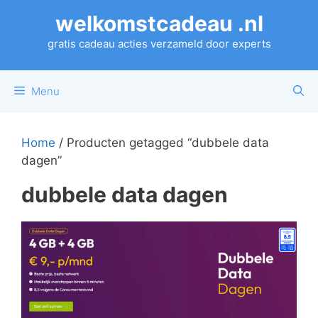
Ga
welkomstcadeau .nl
naar
de
gratis cadeau acties verzameld door experts
inhoud
Menu
Home
/ Producten getagged “dubbele data
dagen”
dubbele data dagen