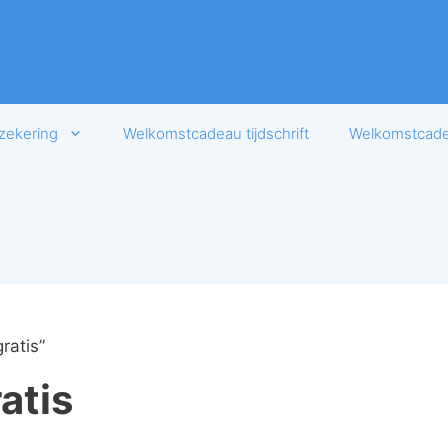
zekering
Welkomstcadeau tijdschrift
Welkomstcadea
ratis”
atis