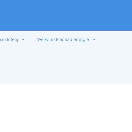
u loterij
Welkomstcadeau energie