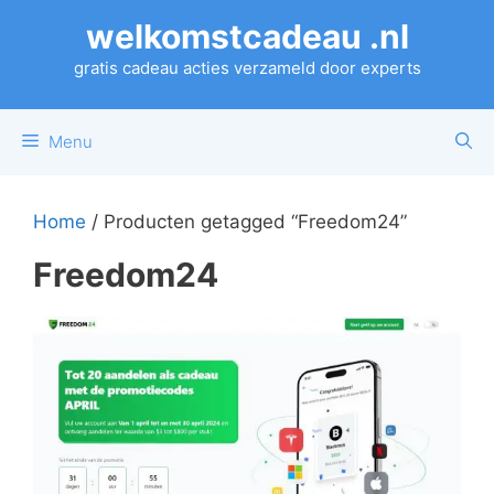
Ga
welkomstcadeau .nl
naar
de
gratis cadeau acties verzameld door experts
inhoud
Menu
Home
/ Producten getagged “Freedom24”
Freedom24