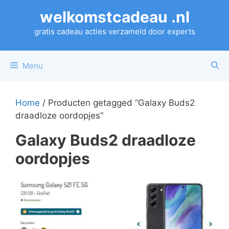
Ga
welkomstcadeau .nl
naar
de
gratis cadeau acties verzameld door experts
inhoud
Menu
Home
/ Producten getagged “Galaxy Buds2
draadloze oordopjes”
Galaxy Buds2 draadloze
oordopjes