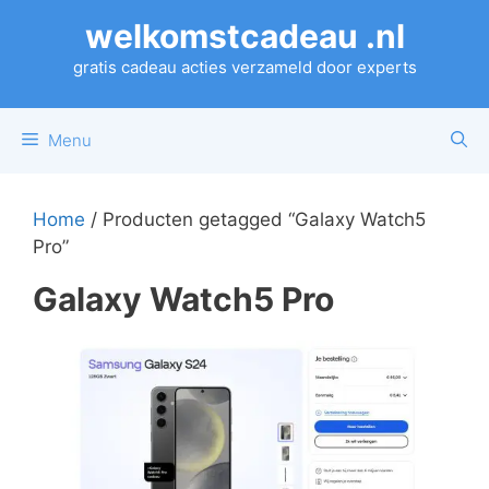
Ga
welkomstcadeau .nl
naar
de
gratis cadeau acties verzameld door experts
inhoud
Menu
Home
/ Producten getagged “Galaxy Watch5
Pro”
Galaxy Watch5 Pro