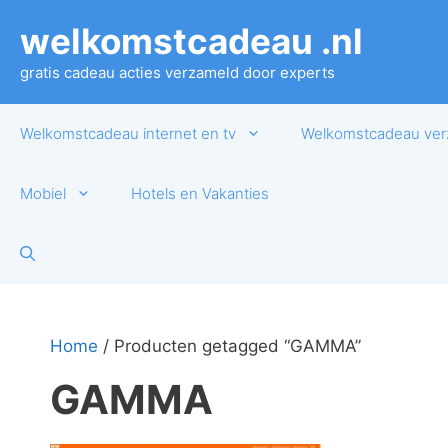
Ga
welkomstcadeau .nl
naar
de
gratis cadeau acties verzameld door experts
inhoud
Welkomstcadeau internet en tv
Welkomstcadeau ver
Mobiel
Hotels en Vakanties
Home
/ Producten getagged “GAMMA”
GAMMA