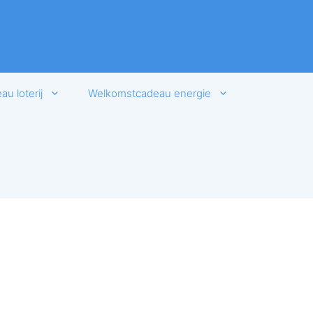
u loterij
Welkomstcadeau energie