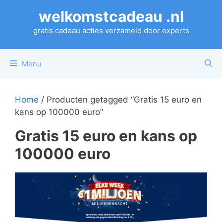
Ga
welkomstcadeau .nl
naar
de
gratis cadeau acties verzameld door experts
inhoud
Menu
Home
/ Producten getagged “Gratis 15 euro en
kans op 100000 euro”
Gratis 15 euro en kans op
100000 euro