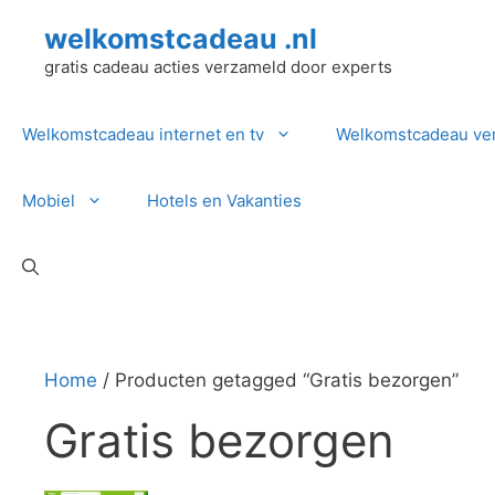
Ga
welkomstcadeau .nl
naar
de
gratis cadeau acties verzameld door experts
inhoud
Welkomstcadeau internet en tv
Welkomstcadeau ve
Mobiel
Hotels en Vakanties
Home
/ Producten getagged “Gratis bezorgen”
Gratis bezorgen