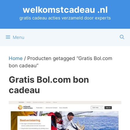
Ga
welkomstcadeau .nl
naar
de
gratis cadeau acties verzameld door experts
inhoud
Menu
Home
/ Producten getagged “Gratis Bol.com
bon cadeau”
Gratis Bol.com bon
cadeau