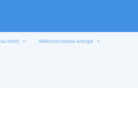
u loterij
Welkomstcadeau energie