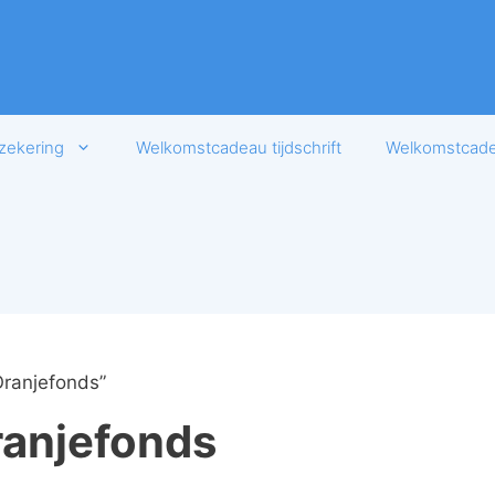
zekering
Welkomstcadeau tijdschrift
Welkomstcadea
ranjefonds”
ranjefonds