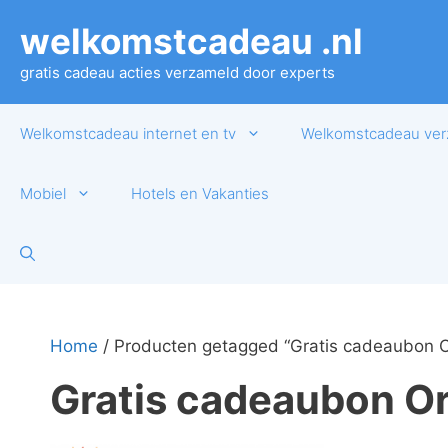
Ga
welkomstcadeau .nl
naar
de
gratis cadeau acties verzameld door experts
inhoud
Welkomstcadeau internet en tv
Welkomstcadeau ver
Mobiel
Hotels en Vakanties
Home
/ Producten getagged “Gratis cadeaubon O
Gratis cadeaubon O