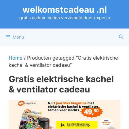
Ga
welkomstcadeau .nl
naar
de
gratis cadeau acties verzameld door experts
inhoud
Menu
Home
/ Producten getagged “Gratis elektrische
kachel & ventilator cadeau”
Gratis elektrische kachel
& ventilator cadeau