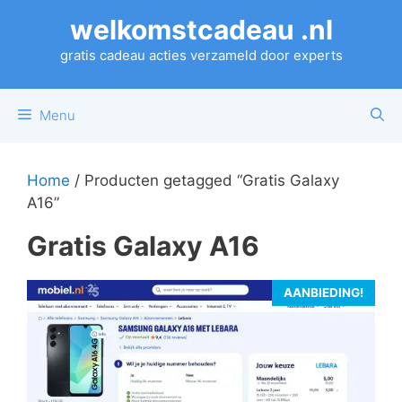
Ga
welkomstcadeau .nl
naar
de
gratis cadeau acties verzameld door experts
inhoud
Menu
Home
/ Producten getagged “Gratis Galaxy
A16”
Gratis Galaxy A16
AANBIEDING!