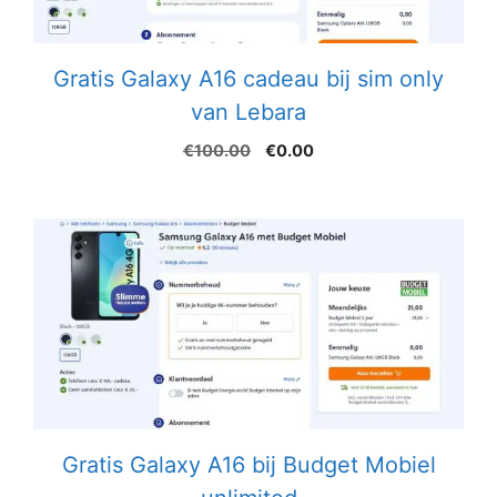
Gratis Galaxy A16 cadeau bij sim only
van Lebara
Oorspronkelijke
Huidige
€
100.00
€
0.00
prijs
prijs
was:
is:
€100.00.
€0.00.
Gratis Galaxy A16 bij Budget Mobiel