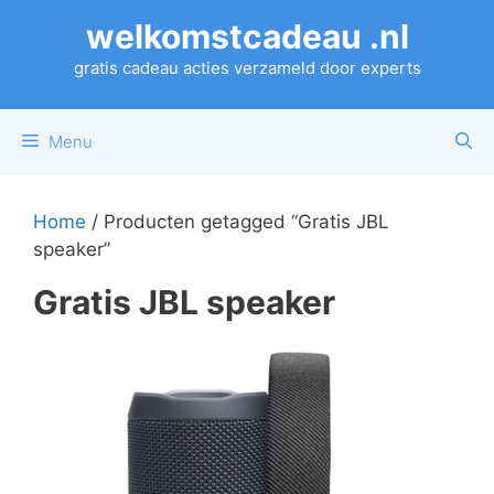
Ga
welkomstcadeau .nl
naar
de
gratis cadeau acties verzameld door experts
inhoud
Menu
Home
/ Producten getagged “Gratis JBL
speaker”
Gratis JBL speaker