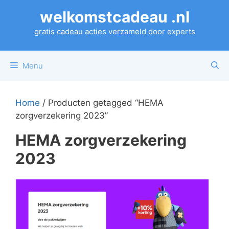
Ga
welkomstcadeau .nl
naar
de
gratis cadeau acties verzameld door experts
inhoud
Menu
Home
/ Producten getagged “HEMA
zorgverzekering 2023”
HEMA zorgverzekering
2023