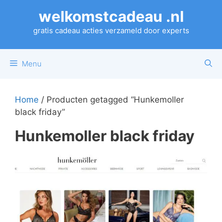
Ga
welkomstcadeau .nl
naar
de
gratis cadeau acties verzameld door experts
inhoud
Menu
Home
/ Producten getagged “Hunkemoller
black friday”
Hunkemoller black friday