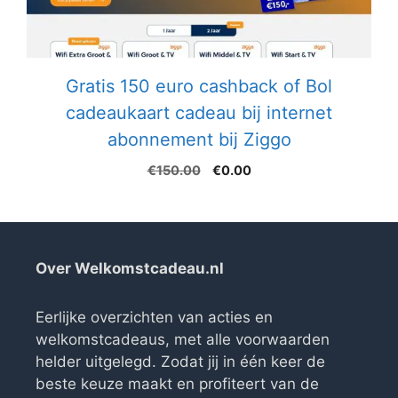
Gratis 150 euro cashback of Bol
cadeaukaart cadeau bij internet
abonnement bij Ziggo
Oorspronkelijke
Huidige
€
150.00
€
0.00
prijs
prijs
was:
is:
€150.00.
€0.00.
Over Welkomstcadeau.nl
Eerlijke overzichten van acties en
welkomstcadeaus, met alle voorwaarden
helder uitgelegd. Zodat jij in één keer de
beste keuze maakt en profiteert van de