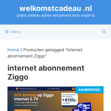
Ga
welkomstcadeau .nl
naar
de
gratis cadeau acties verzameld door experts
inhoud
Menu
Home
/ Producten getagged “internet
abonnement Ziggo”
internet abonnement
Ziggo
AANBIEDING!