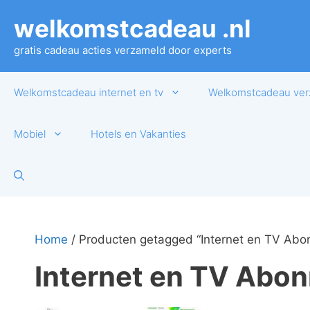
Ga
welkomstcadeau .nl
naar
de
gratis cadeau acties verzameld door experts
inhoud
Welkomstcadeau internet en tv
Welkomstcadeau ver
Mobiel
Hotels en Vakanties
Home
/ Producten getagged “Internet en TV Ab
Internet en TV Abo