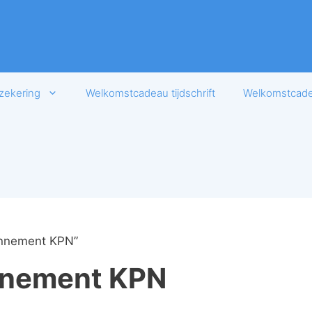
zekering
Welkomstcadeau tijdschrift
Welkomstcadea
onnement KPN”
nnement KPN