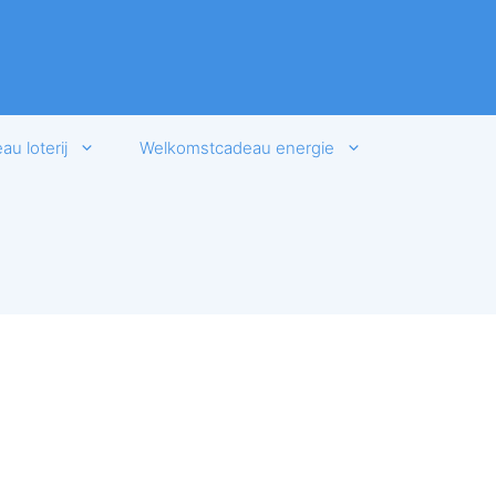
u loterij
Welkomstcadeau energie