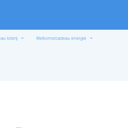
u loterij
Welkomstcadeau energie