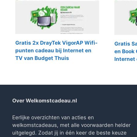
Gratis 2x DrayTek VigorAP Wifi-
Gratis 
punten cadeau bij Internet en
en Book 
TV van Budget Thuis
Internet
Over Welkomstcadeau.nl
Eerlijke overzichten van acties en
welkomstcadeaus, met alle voorwaarden helder
uitgelegd. Zodat jij in één keer de beste keuze