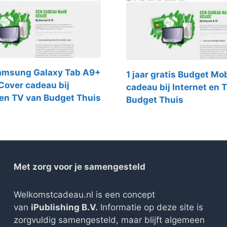
Samsung Galaxy Tab A9+
1 jaar gratis Budget Mo
Cover cadeau bij
cadeau bij Internet en 
 en TV van Budget Thuis
Budget Thuis
Met zorg voor je samengesteld
Welkomstcadeau.nl is een concept
van
iPublishing B.V.
Informatie op deze site is
zorgvuldig samengesteld, maar blijft algemeen