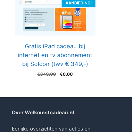
AANBIEDING!
Gratis iPad cadeau bij
internet en tv abonnement
bij Solcon (twv € 349,-)
Oorspronkelijke
Huidige
€
349.00
€
0.00
prijs
prijs
was:
is:
€349.00.
€0.00.
Over Welkomstcadeau.nl
Eerlijke overzichten van acties en