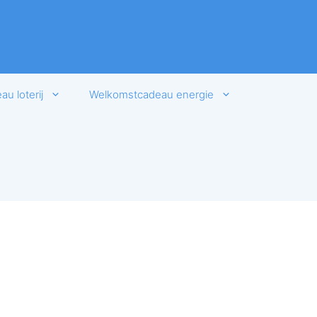
u loterij
Welkomstcadeau energie