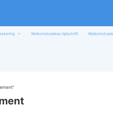
zekering
Welkomstcadeau tijdschrift
Welkomstcadea
nement”
ement