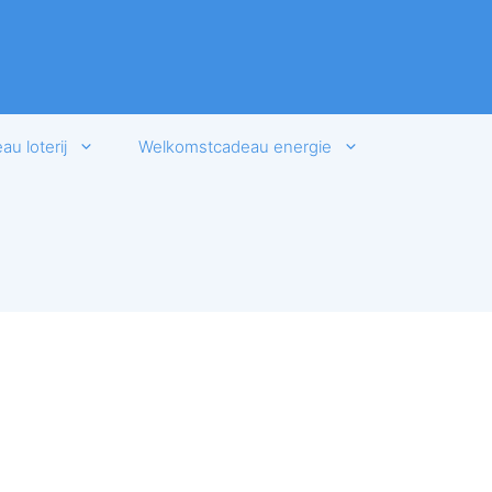
u loterij
Welkomstcadeau energie