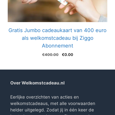
Gratis Jumbo cadeaukaart van 400 euro
als welkomstcadeau bij Ziggo
Abonnement
Oorspronkelijke
Huidige
€
400.00
€
0.00
prijs
prijs
was:
is:
€400.00.
€0.00.
Over Welkomstcadeau.nl
Eerlijke overzichten van acties en
welkomstcadeaus, met alle voorwaarden
helder uitgelegd. Zodat jij in één keer de