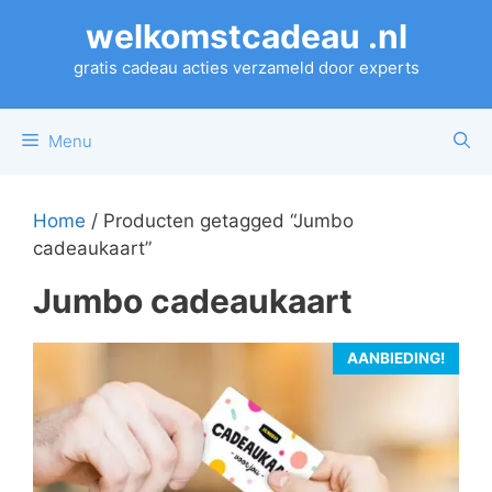
Ga
welkomstcadeau .nl
naar
de
gratis cadeau acties verzameld door experts
inhoud
Menu
Home
/ Producten getagged “Jumbo
cadeaukaart”
Jumbo cadeaukaart
AANBIEDING!