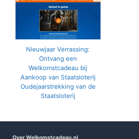
Nieuwjaar Verrassing:
Ontvang een
Welkomstcadeau bij
Aankoop van Staatsloterij
Oudejaarstrekking van de
Staatsloterij
Over Welkomstcadeau.nl