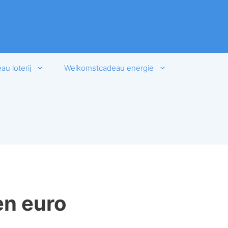
u loterij
Welkomstcadeau energie
en euro