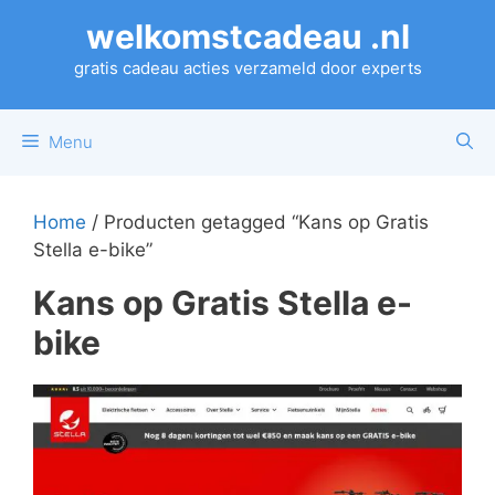
Ga
welkomstcadeau .nl
naar
de
gratis cadeau acties verzameld door experts
inhoud
Menu
Home
/ Producten getagged “Kans op Gratis
Stella e-bike”
Kans op Gratis Stella e-
bike