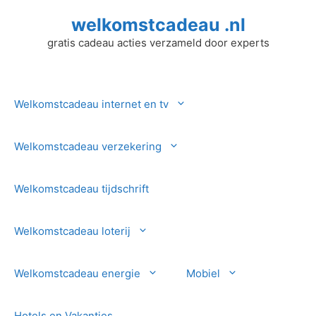
Ga
welkomstcadeau .nl
naar
de
gratis cadeau acties verzameld door experts
inhoud
Welkomstcadeau internet en tv
Welkomstcadeau verzekering
Welkomstcadeau tijdschrift
Welkomstcadeau loterij
Welkomstcadeau energie
Mobiel
Hotels en Vakanties