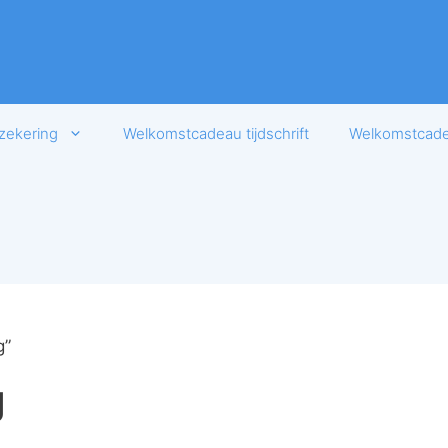
zekering
Welkomstcadeau tijdschrift
Welkomstcadea
g”
g