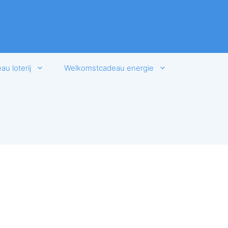
u loterij
Welkomstcadeau energie