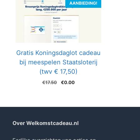
AANBIEDING!
Gratis Koningsdaglot cadeau
bij meespelen Staatsloterij
(twv € 17,50)
Oorspronkelijke
Huidige
€
17.50
€
0.00
prijs
prijs
was:
is:
€17.50.
€0.00.
Over Welkomstcadeau.nl