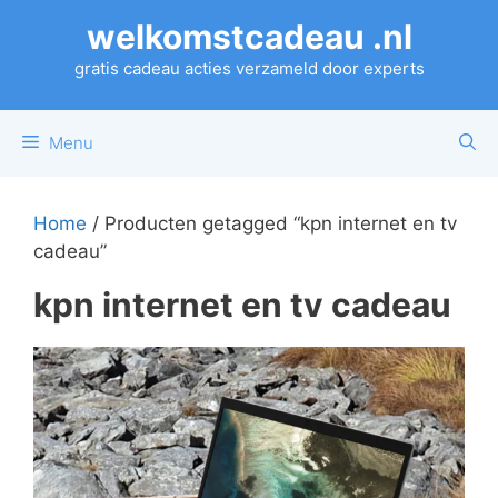
Ga
welkomstcadeau .nl
naar
de
gratis cadeau acties verzameld door experts
inhoud
Menu
Home
/ Producten getagged “kpn internet en tv
cadeau”
kpn internet en tv cadeau