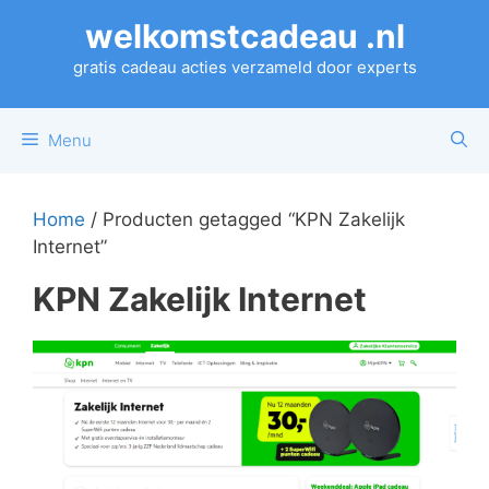
Ga
welkomstcadeau .nl
naar
de
gratis cadeau acties verzameld door experts
inhoud
Menu
Home
/ Producten getagged “KPN Zakelijk
Internet”
KPN Zakelijk Internet