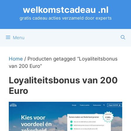
Ga
welkomstcadeau .nl
naar
de
gratis cadeau acties verzameld door experts
inhoud
Menu
Home
/ Producten getagged “Loyaliteitsbonus
van 200 Euro”
Loyaliteitsbonus van 200
Euro