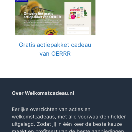
Gratis actiepakket cadeau
van OERRR
Over Welkomstcadeau.nl
Eerlijke overzichten van acties en
welkomstcadeaus, met alle voorwaarden helder
uitgelegd. Zodat jij in één keer de beste keuze
maakt en profiteert van de beste aanbiedingen.