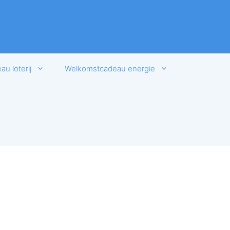
u loterij
Welkomstcadeau energie