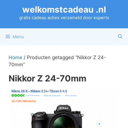
Ga
welkomstcadeau .nl
naar
de
gratis cadeau acties verzameld door experts
inhoud
Menu
Home
/ Producten getagged “Nikkor Z 24-
70mm”
Nikkor Z 24-70mm