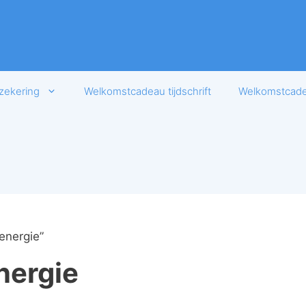
zekering
Welkomstcadeau tijdschrift
Welkomstcadea
energie”
nergie