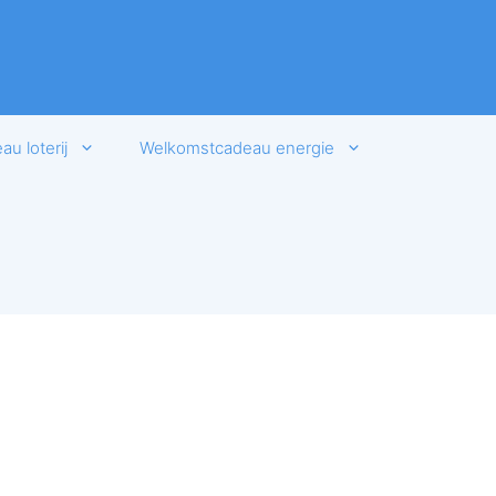
u loterij
Welkomstcadeau energie