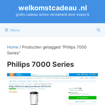
Ga
welkomstcadeau .nl
naar
de
gratis cadeau acties verzameld door experts
inhoud
Menu
Home
/ Producten getagged “Philips 7000
Series”
Philips 7000 Series