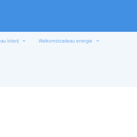
u loterij
Welkomstcadeau energie