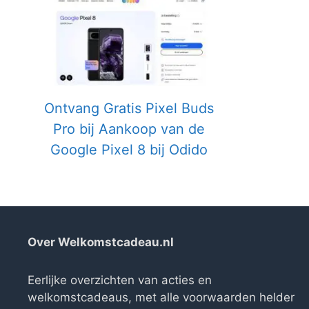
Ontvang Gratis Pixel Buds
Pro bij Aankoop van de
Google Pixel 8 bij Odido
Over Welkomstcadeau.nl
Eerlijke overzichten van acties en
welkomstcadeaus, met alle voorwaarden helder