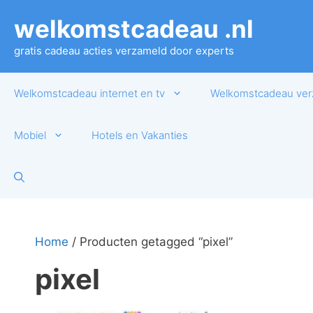
Ga
welkomstcadeau .nl
naar
de
gratis cadeau acties verzameld door experts
inhoud
Welkomstcadeau internet en tv
Welkomstcadeau ver
Mobiel
Hotels en Vakanties
Home
/ Producten getagged “pixel”
pixel