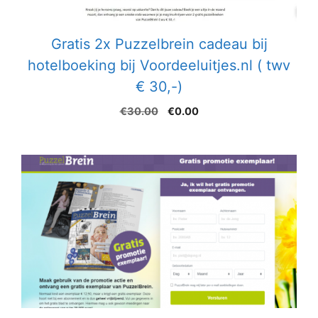
Gratis 2x Puzzelbrein cadeau bij
hotelboeking bij Voordeeluitjes.nl ( twv
€ 30,-)
Oorspronkelijke
Huidige
€
30.00
€
0.00
prijs
prijs
was:
is:
€30.00.
€0.00.