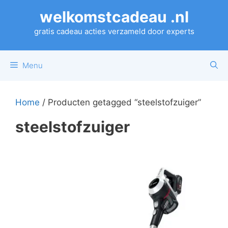
Ga
welkomstcadeau .nl
naar
de
gratis cadeau acties verzameld door experts
inhoud
Menu
Home
/ Producten getagged “steelstofzuiger”
steelstofzuiger