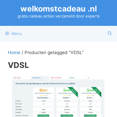
Ga
welkomstcadeau .nl
naar
de
gratis cadeau acties verzameld door experts
inhoud
Menu
Home
/ Producten getagged “VDSL”
VDSL